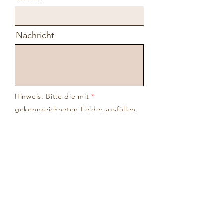
Nachricht
Hinweis: Bitte die mit
*
gekennzeichneten Felder ausfüllen.
Ich habe die
Datenschutzerklärung zur
Kenntnis genommen.
Datenschutz
Senden